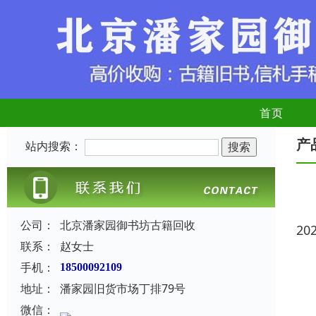
首页
产
站内搜索：
公司：
北京潘家园御书坊古籍回收
20
联系：
赵女士
手机：
18500092109
地址：
潘家园旧货市场丁排79号
微信：