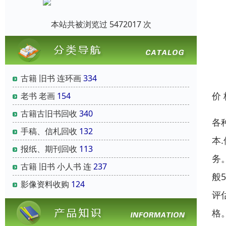
本站共被浏览过 5472017 次
古籍 旧书 连环画
334
价
老书 老画
154
古籍古旧书回收
340
各
手稿、信札回收
132
本
报纸、期刊回收
113
务
古籍 旧书 小人书 连
237
般
影像资料收购
124
评
格