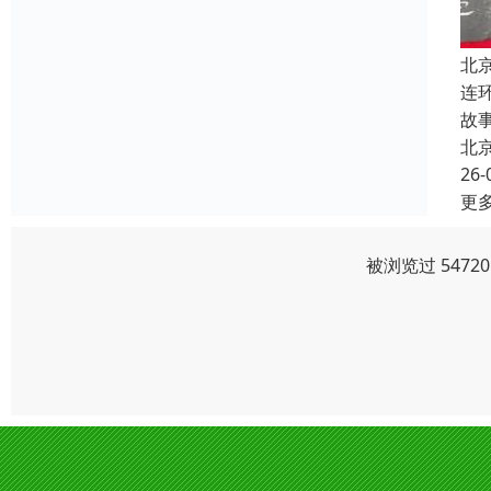
北
连
故
北
26-
更
被浏览过 547