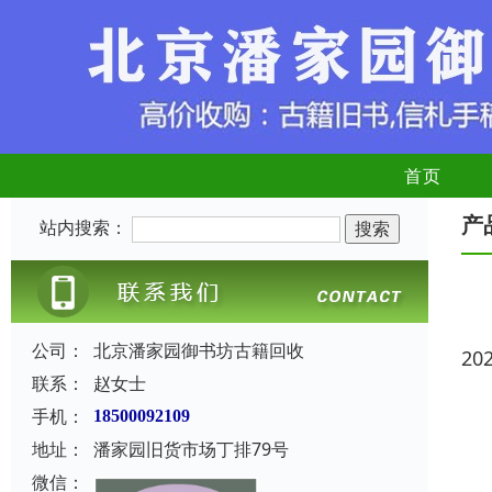
首页
产
站内搜索：
公司：
北京潘家园御书坊古籍回收
20
联系：
赵女士
手机：
18500092109
地址：
潘家园旧货市场丁排79号
微信：