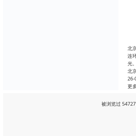
北
连
光
北
26-
更
被浏览过 547