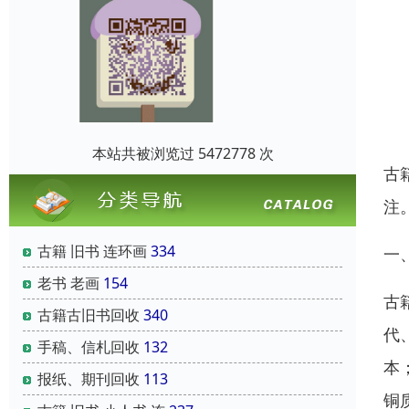
本站共被浏览过 5472778 次
古
注
古籍 旧书 连环画
334
一
老书 老画
154
古
古籍古旧书回收
340
代
手稿、信札回收
132
本
报纸、期刊回收
113
铜