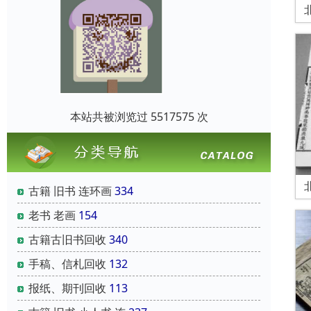
本站共被浏览过 5517575 次
古籍 旧书 连环画
334
老书 老画
154
古籍古旧书回收
340
手稿、信札回收
132
报纸、期刊回收
113