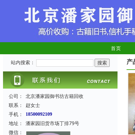
首页
产
站内搜索：
公司：
北京潘家园御书坊古籍回收
联系：
赵女士
手机：
18500092109
地址：
潘家园旧货市场丁排79号
微信：