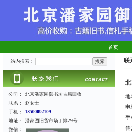
首页
联
站内搜索：
北
公司：
北京潘家园御书坊古籍回收
地
联系：
赵女士
电
手机：
18500092109
手
地址：
潘家园旧货市场丁排79号
传
微信：