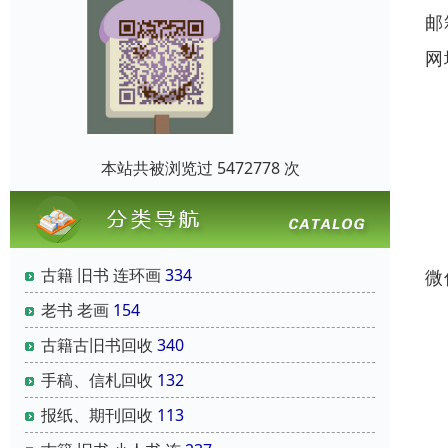
邮
网
本站共被浏览过 5472778 次
古籍 旧书 连环画
334
微
老书 老画
154
古籍古旧书回收
340
手稿、信札回收
132
报纸、期刊回收
113