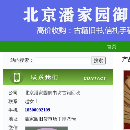
首页
产
站内搜索：
公司：
北京潘家园御书坊古籍回收
联系：
赵女士
手机：
18500092109
地址：
潘家园旧货市场丁排79号
微信：