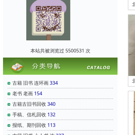
本站共被浏览过 5500531 次
古籍 旧书 连环画
334
老书 老画
154
古籍古旧书回收
340
手稿、信札回收
132
报纸、期刊回收
113