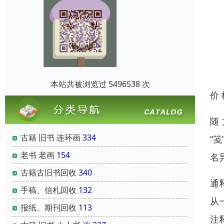
本站共被浏览过 5496538 次
价
随
古籍 旧书 连环画
334
“笺
老书 老画
154
名
古籍古旧书回收
340
通
手稿、信札回收
132
从
报纸、期刊回收
113
注