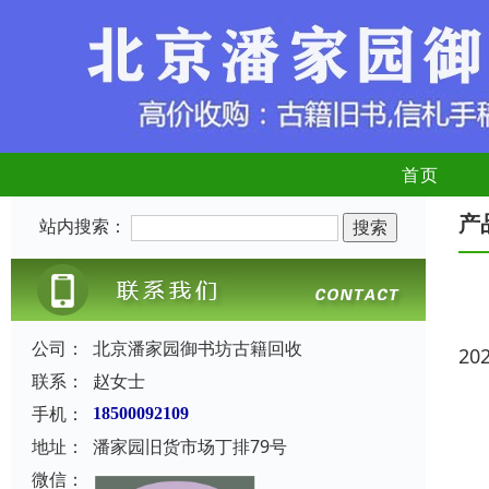
首页
产
站内搜索：
公司：
北京潘家园御书坊古籍回收
20
联系：
赵女士
手机：
18500092109
地址：
潘家园旧货市场丁排79号
微信：