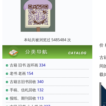
本站共被浏览过 5485484 次
价
古
古籍 旧书 连环画
334
间
老书 老画
154
载
古籍古旧书回收
340
手稿、信札回收
132
报纸、期刊回收
113