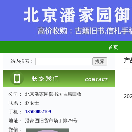
首页
产
站内搜索：
公司：
北京潘家园御书坊古籍回收
20
联系：
赵女士
手机：
18500092109
地址：
潘家园旧货市场丁排79号
微信：