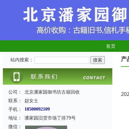
首页
产
站内搜索：
公司：
北京潘家园御书坊古籍回收
20
联系：
赵女士
手机：
18500092109
地址：
潘家园旧货市场丁排79号
微信：