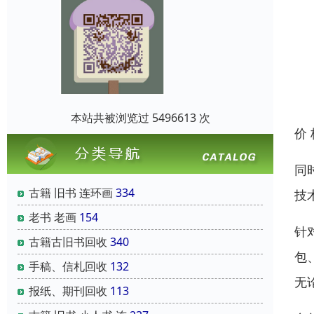
本站共被浏览过 5496613 次
价
同
古籍 旧书 连环画
334
技
老书 老画
154
针
古籍古旧书回收
340
包
手稿、信札回收
132
无
报纸、期刊回收
113