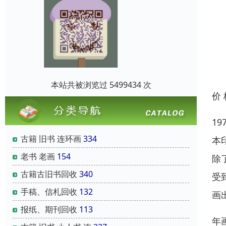
本站共被浏览过 5499434 次
价
1
古籍 旧书 连环画
334
本
老书 老画
154
除
古籍古旧书回收
340
受
手稿、信札回收
132
画
报纸、期刊回收
113
年