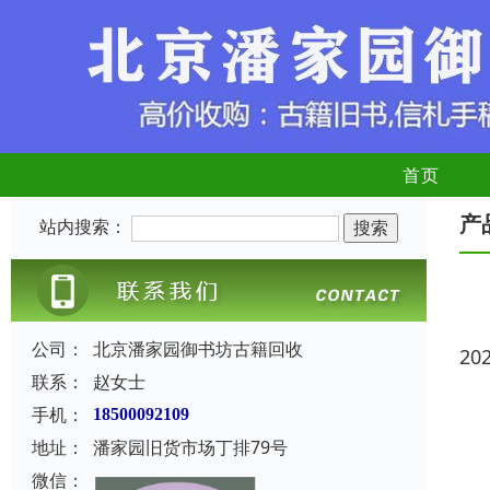
首页
产
站内搜索：
公司：
北京潘家园御书坊古籍回收
20
联系：
赵女士
手机：
18500092109
地址：
潘家园旧货市场丁排79号
微信：