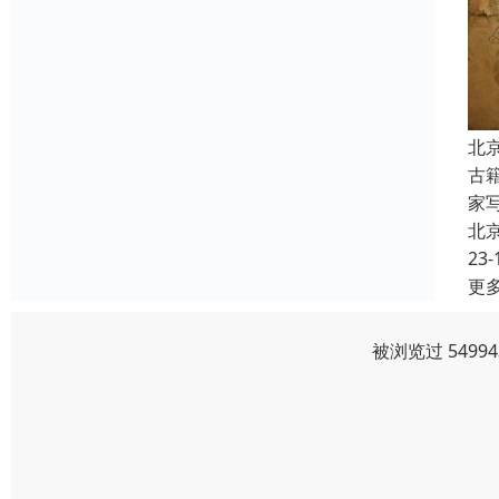
北
古
家
北
23-
更
被浏览过 549