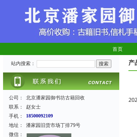
首页
产
站内搜索：
公司：
北京潘家园御书坊古籍回收
20
联系：
赵女士
手机：
18500092109
地址：
潘家园旧货市场丁排79号
微信：