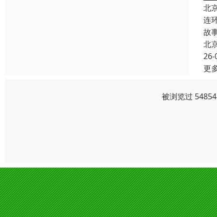
北
连
故
北
26-
更
被浏览过 548