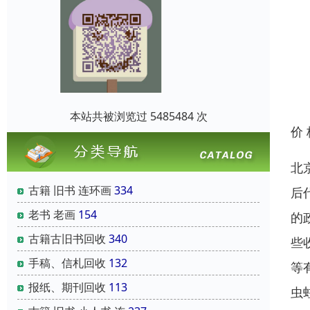
本站共被浏览过 5485484 次
价
北
古籍 旧书 连环画
334
后
老书 老画
154
的
古籍古旧书回收
340
些
手稿、信札回收
132
等
报纸、期刊回收
113
虫