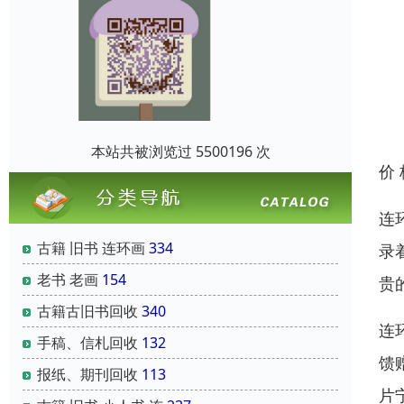
本站共被浏览过 5500196 次
价
连
古籍 旧书 连环画
334
录
老书 老画
154
贵
古籍古旧书回收
340
连
手稿、信札回收
132
馈
报纸、期刊回收
113
片