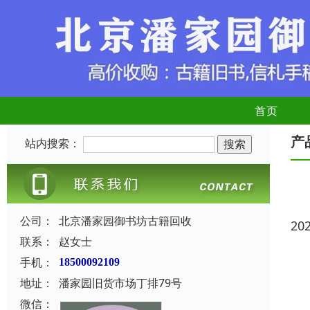
首页
产
站内搜索：
公司：
北京潘家园御书坊古籍回收
20
联系：
赵女士
手机：
18500092109
地址：
潘家园旧货市场丁排79号
微信：