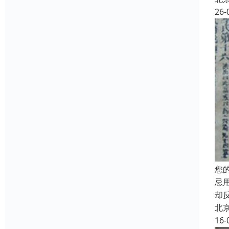
26-
您
忌
却
北
16-