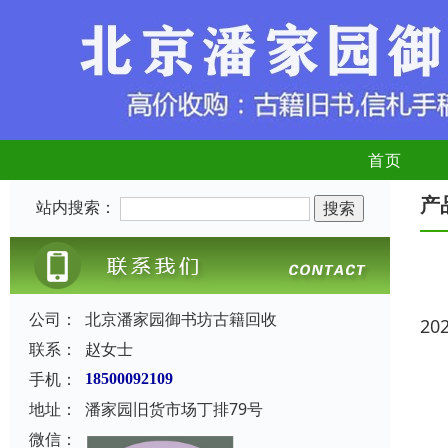
首页
产
站内搜索：
公司：
北京潘家园御书坊古籍回收
20
联系：
赵女士
手机：
18500092109
地址：
潘家园旧货市场丁排79号
微信：