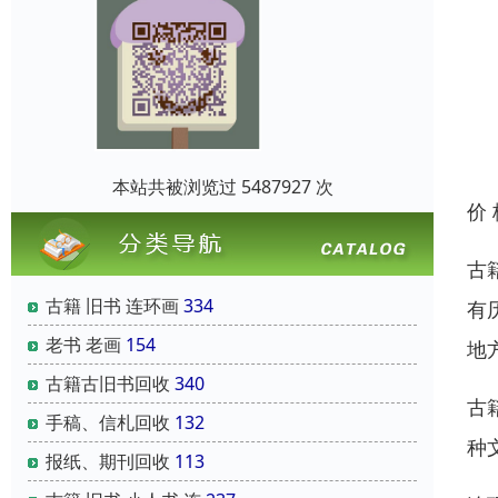
本站共被浏览过 5487927 次
价
古
古籍 旧书 连环画
334
有
老书 老画
154
地
古籍古旧书回收
340
古
手稿、信札回收
132
种
报纸、期刊回收
113