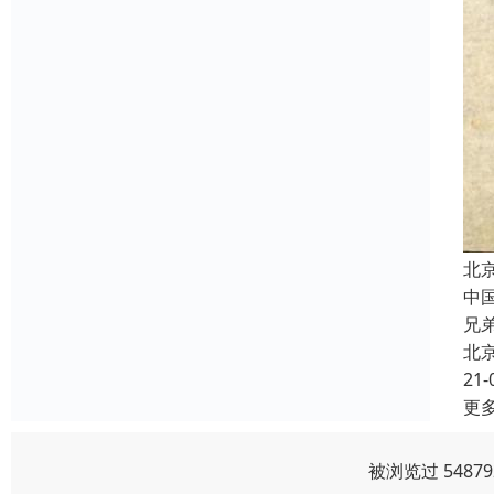
北
中
兄
北
21-
更
被浏览过 548