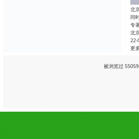
北
同
专
北
22-
更
被浏览过 550