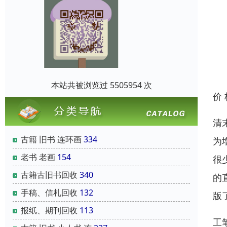
本站共被浏览过 5505954 次
价
清
古籍 旧书 连环画
334
为
老书 老画
154
很
古籍古旧书回收
340
的
手稿、信札回收
132
版
报纸、期刊回收
113
工