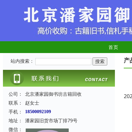
首页
产
站内搜索：
公司：
北京潘家园御书坊古籍回收
20
联系：
赵女士
手机：
18500092109
地址：
潘家园旧货市场丁排79号
微信：