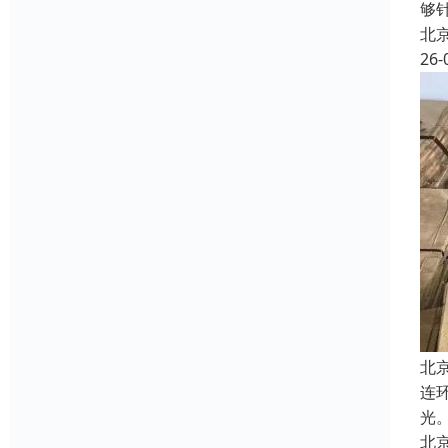
够
北
26-
北
连
光
北