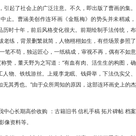
，引起了社会上的广泛注意。不久，即出版了曹画的集。
连载中止。曹涵美创作连环画《金瓶梅》的势头并未稍减
作品历时十年，前后风格变化很大。前期绘制手法传统，
拔老练，背景删繁就简，人物栩栩如生，有些场景参照了
，一笔不苟，独运匠心，一纸稿成，审视不再，偶有不如
度称赞，董天野为之写道：“有血有肉、活生生的构图，
。工人物、铁线游丝。上规李龙眠、钱舜举，下法仇实父
如无其秀也。”由于众所周知的原因，这部连环画史上的
中心长期高价收购 ：古籍旧书 信札手稿 拓片碑帖 档
影像资料等。