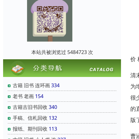
本站共被浏览过 5484723 次
价
清
古籍 旧书 连环画
334
为
老书 老画
154
很
古籍古旧书回收
340
的
手稿、信札回收
132
版
报纸、期刊回收
113
曹