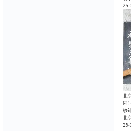
26-
北
同
够
北
26-