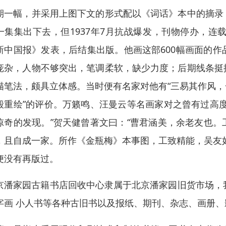
期一幅，并采用上图下文的形式配以《词话》本中的摘录
一集集出下去，但1937年7月抗战爆发，刊物停办，
新中国报》发表，后结集出版。他画这部600幅画面的
庞杂，人物不够突出，笔调柔软，缺少力度；后期线条挺
描笔法，颇具立体感。当时便有名家对他有“三易其作风
毁重绘”的评价。万籁鸣、汪曼云等名画家对之曾有过高
惊奇的发现。”贺天健曾著文曰：“曹君涵美，余老友也
，且自成一家。所作《金瓶梅》本事图，工致精能，吴友
便没有再版过。
京潘家园古籍书店回收中心隶属于北京潘家园旧货市场，我
字画 小人书等各种古旧书以及报纸、期刊、杂志、画册、