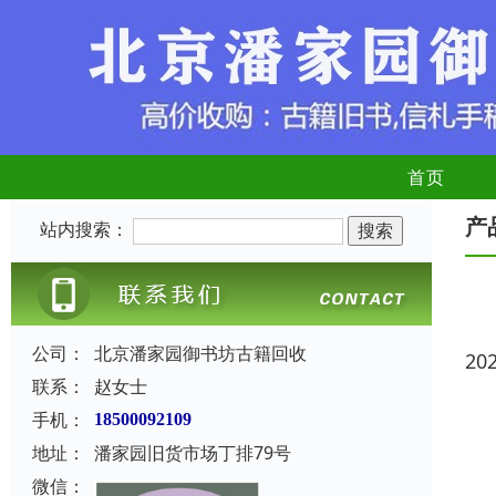
首页
产
站内搜索：
公司：
北京潘家园御书坊古籍回收
20
联系：
赵女士
手机：
18500092109
地址：
潘家园旧货市场丁排79号
微信：