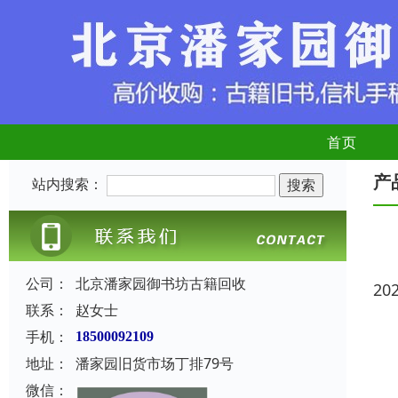
首页
产
站内搜索：
公司：
北京潘家园御书坊古籍回收
20
联系：
赵女士
手机：
18500092109
地址：
潘家园旧货市场丁排79号
微信：