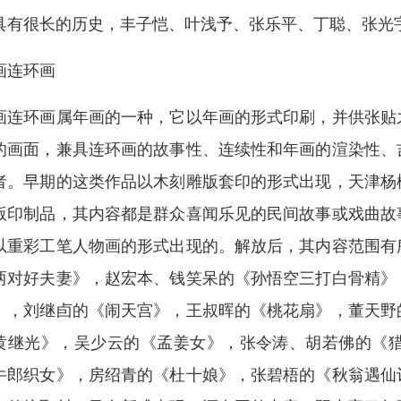
具有很长的历史，丰子恺、叶浅予、张乐平、丁聪、张光
画连环画
画连环画属年画的一种，它以年画的形式印刷，并供张贴
的画面，兼具连环画的故事性、连续性和年画的渲染性、
者。早期的这类作品以木刻雕版套印的形式出现，天津杨
版印制品，其内容都是群众喜闻乐见的民间故事或戏曲故
以重彩工笔人物画的形式出现的。解放后，其内容范围有
两对好夫妻》，赵宏本、钱笑呆的《孙悟空三打白骨精》
》，刘继卣的《闹天宫》，王叔晖的《桃花扇》，董天野
黄继光》，吴少云的《孟姜女》，张令涛、胡若佛的《
牛郎织女》，房绍青的《杜十娘》，张碧梧的《秋翁遇仙