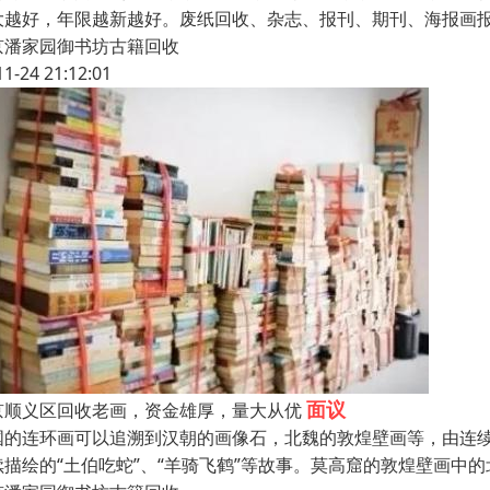
大越好，年限越新越好。废纸回收、杂志、报刊、期刊、海报画报
京潘家园御书坊古籍回收
11-24 21:12:01
面议
京顺义区回收老画，资金雄厚，量大从优
国的连环画可以追溯到汉朝的画像石，北魏的敦煌壁画等，由连
续描绘的“土伯吃蛇”、“羊骑飞鹤”等故事。莫高窟的敦煌壁画中