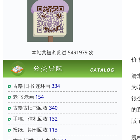
本站共被浏览过 5491979 次
价
清
古籍 旧书 连环画
334
为
老书 老画
154
很
古籍古旧书回收
340
的
手稿、信札回收
132
版
报纸、期刊回收
113
漫