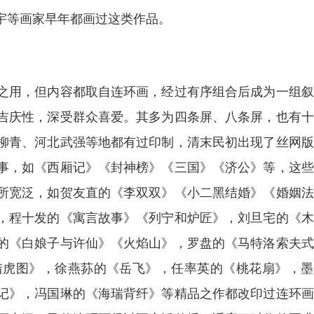
宇等画家早年都画过这类作品。
之用，但内容都取自连环画，经过有序组合后成为一组叙
吉庆性，深受群众喜爱。其多为四条屏、八条屏，也有十
柳青、河北武强等地都有过印制，清末民初出现了丝网版
事，如《西厢记》《封神榜》《三国》《济公》等，这些
所宽泛，如贺友直的《李双双》《小二黑结婚》《婚姻法
，程十发的《寓言故事》《列宁和炉匠》，刘旦宅的《木
的《白娘子与许仙》《火焰山》，罗盘的《马特洛索夫式
猎虎图》，徐燕荪的《岳飞》，任率英的《桃花扇》，墨
记》，冯国琳的《海瑞背纤》等精品之作都改印过连环画