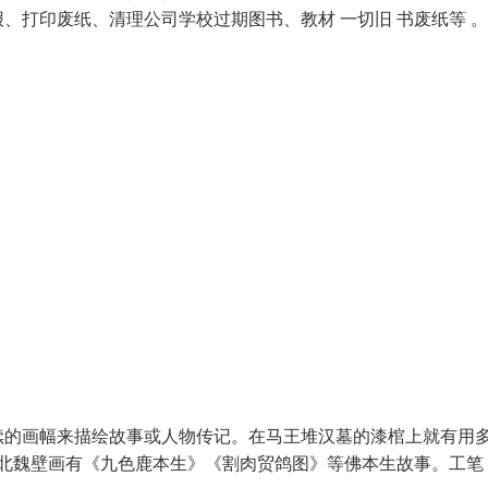
、打印废纸、清理公司学校过期图书、教材 一切旧 书废纸等 。
续的画幅来描绘故事或人物传记。在马王堆汉墓的漆棺上就有用
的北魏壁画有《九色鹿本生》《割肉贸鸽图》等佛本生故事。工笔