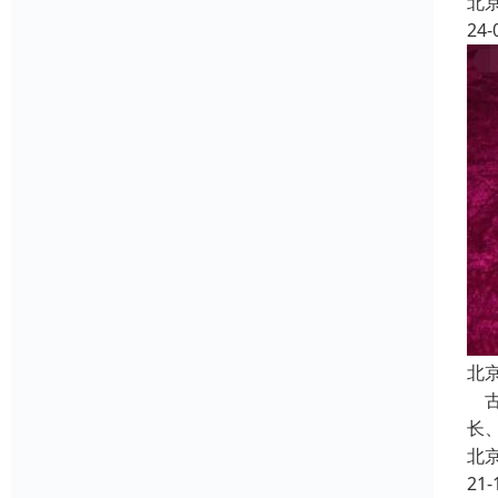
北
24-
北
古
长
北
21-