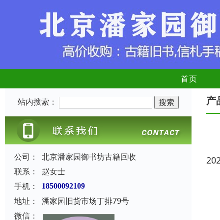
首页
产
站内搜索：
公司：
北京潘家园御书坊古籍回收
20
联系：
赵女士
手机：
18500092109
地址：
潘家园旧货市场丁排79号
微信：