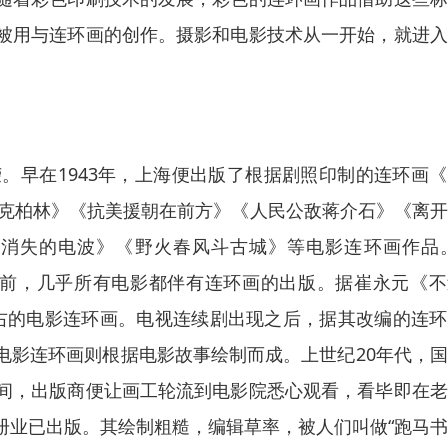
被用与连环画的创作。摄影和电影技术从一开始，就进入
。早在1943年，上海便出版了根据剧照印制的连环画
攻克柏林》《抗美援朝在前方》《人民公敌蒋介石》《离
消失的电波》《野火春风斗古城》等电影连环画作品。
之前，几乎所有电影都伴有连环画的出版。据崔永元《不
本左右的电影连环画。电视连续剧出现之后，据其改编的连
电影连环画则根据电影故事绘制而成。上世纪20年代，
间，出版商便让画工轮流到电影院悉心观看，看毕即在老
业已出版。其绘制粗糙，编辑草率，被人们叫做“跑马书