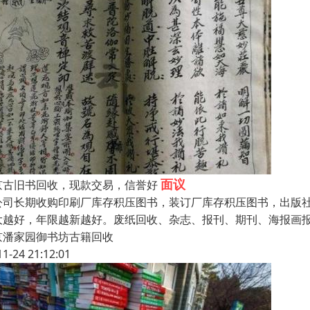
面议
京古旧书回收，现款交易，信誉好
公司长期收购印刷厂库存积压图书，装订厂库存积压图书，出版
大越好，年限越新越好。废纸回收、杂志、报刊、期刊、海报画报
京潘家园御书坊古籍回收
11-24 21:12:01