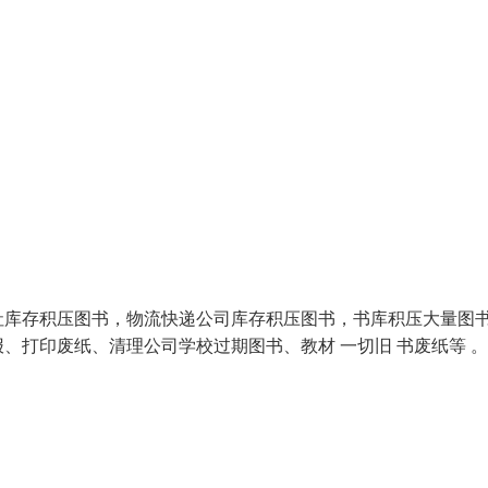
社库存积压图书，物流快递公司库存积压图书，书库积压大量图
、打印废纸、清理公司学校过期图书、教材 一切旧 书废纸等 。