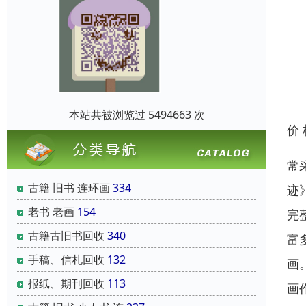
本站共被浏览过 5494663 次
价
常
古籍 旧书 连环画
334
迹
老书 老画
154
完
古籍古旧书回收
340
富
手稿、信札回收
132
画
报纸、期刊回收
113
画