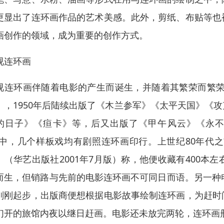
更显出了连环画作品的艺术美感。此外，剪纸、布贴等也
画创作的领域，成为重要的创作方式。
视连环画
视连环画伴随着电影的产生而诞生，并随着其繁荣而繁荣
》，1950年后陆续出版了《木兰参军》《太平天国》《
的日子》《疸卡》等，后又出版了《甲午风云》《永不
”中，几个样板戏均有剧照连环画印行。上世纪80年代
》（华艺出版社2001年7月版）称，他便收藏有400
而生，但销路与先前的电影连环画不可同日而语。另一种
刚刚起步，出版商便想根据电影故事绘制连环画，为赶时
们开的旅馆内夜以继日赶画。电影还未放完两轮，连环画册