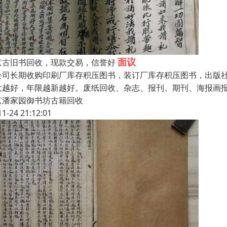
面议
京古旧书回收，现款交易，信誉好
公司长期收购印刷厂库存积压图书，装订厂库存积压图书，出版
大越好，年限越新越好。废纸回收、杂志、报刊、期刊、海报画报
京潘家园御书坊古籍回收
11-24 21:12:01