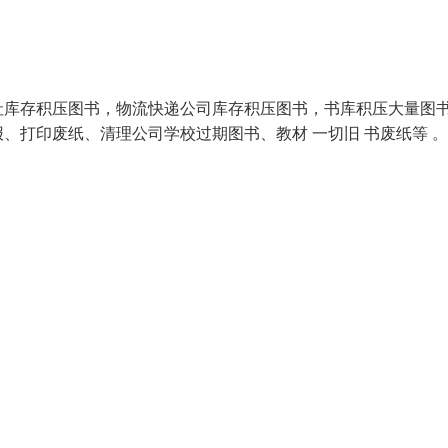
社库存积压图书，物流快递公司库存积压图书，书库积压大量图
、打印废纸、清理公司学校过期图书、教材 一切旧 书废纸等 。