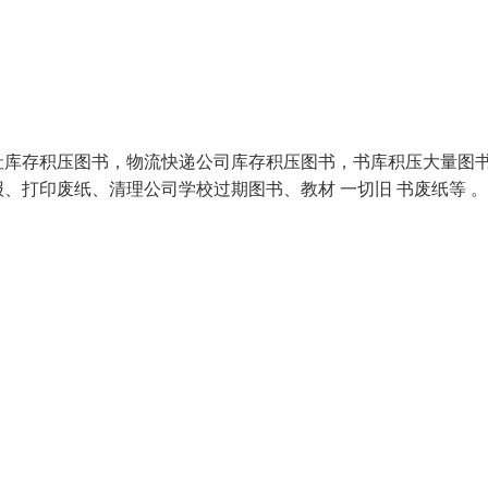
社库存积压图书，物流快递公司库存积压图书，书库积压大量图
、打印废纸、清理公司学校过期图书、教材 一切旧 书废纸等 。