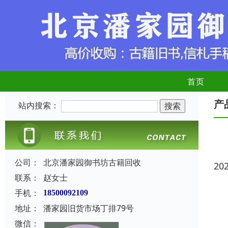
首页
产
站内搜索：
公司：
北京潘家园御书坊古籍回收
20
联系：
赵女士
手机：
18500092109
地址：
潘家园旧货市场丁排79号
微信：