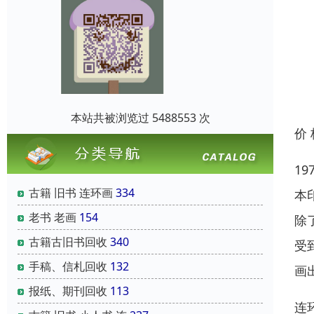
本站共被浏览过 5488553 次
价
1
古籍 旧书 连环画
334
本
老书 老画
154
除
古籍古旧书回收
340
受
手稿、信札回收
132
画
报纸、期刊回收
113
连