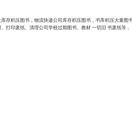
社库存积压图书，物流快递公司库存积压图书，书库积压大量图
、打印废纸、清理公司学校过期图书、教材 一切旧 书废纸等 。