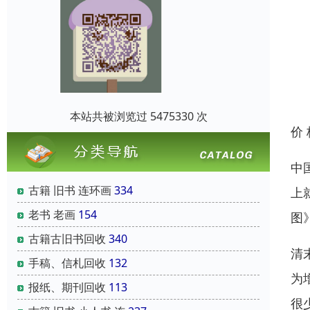
本站共被浏览过 5475330 次
价
中
古籍 旧书 连环画
334
上
老书 老画
154
图
古籍古旧书回收
340
清
手稿、信札回收
132
为
报纸、期刊回收
113
很