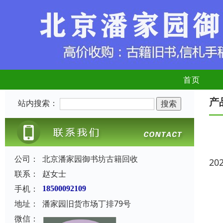
首页
产
站内搜索：
公司：
北京潘家园御书坊古籍回收
20
联系：
赵女士
手机：
18500092109
地址：
潘家园旧货市场丁排79号
微信：