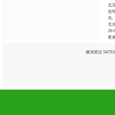
北
连
光
北
26-
更
被浏览过 547