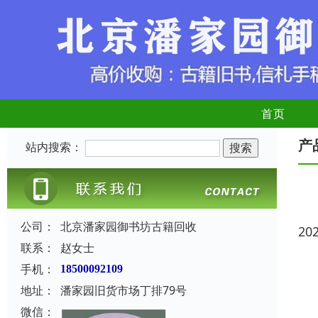
首页
产
站内搜索：
公司：
北京潘家园御书坊古籍回收
20
联系：
赵女士
手机：
18500092109
地址：
潘家园旧货市场丁排79号
微信：