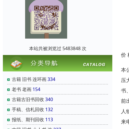
本站共被浏览过 5483848 次
价
本
古籍 旧书 连环画
334
压
老书 老画
154
书
古籍古旧书回收
340
前
手稿、信札回收
132
人
报纸、期刊回收
113
来