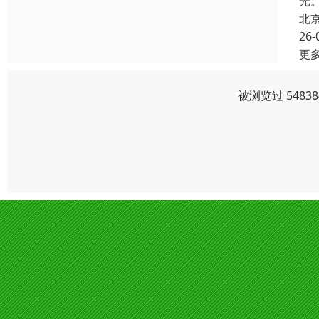
光
北
26-
更
被浏览过 548