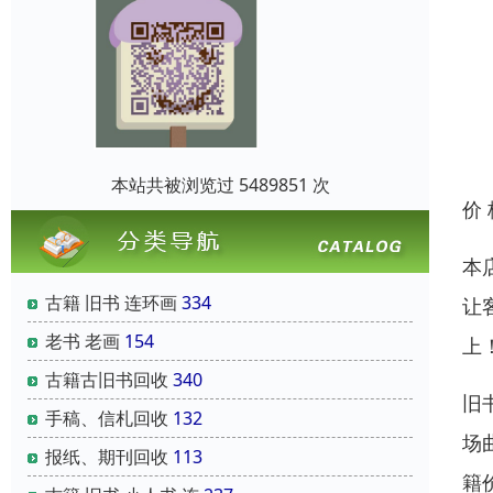
本站共被浏览过 5489851 次
价
本
古籍 旧书 连环画
334
让
老书 老画
154
上
古籍古旧书回收
340
旧
手稿、信札回收
132
场
报纸、期刊回收
113
籍