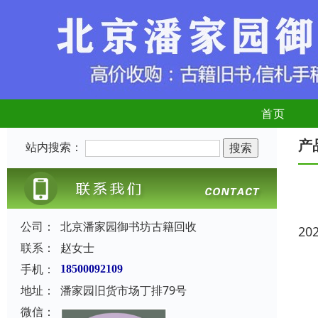
首页
产
站内搜索：
公司：
北京潘家园御书坊古籍回收
20
联系：
赵女士
手机：
18500092109
地址：
潘家园旧货市场丁排79号
微信：