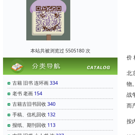
本站共被浏览过 5505180 次
价
北
古籍 旧书 连环画
334
物
老书 老画
154
战
古籍古旧书回收
340
而
手稿、信札回收
132
按
报纸、期刊回收
113