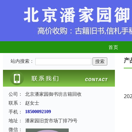
首页
产
站内搜索：
公司：
北京潘家园御书坊古籍回收
20
联系：
赵女士
手机：
18500092109
地址：
潘家园旧货市场丁排79号
微信：