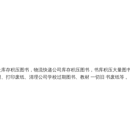
社库存积压图书，物流快递公司库存积压图书，书库积压大量图
、打印废纸、清理公司学校过期图书、教材 一切旧 书废纸等 。