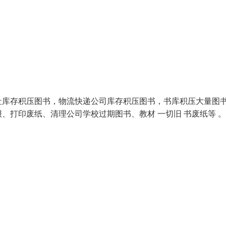
社库存积压图书，物流快递公司库存积压图书，书库积压大量图
、打印废纸、清理公司学校过期图书、教材 一切旧 书废纸等 。