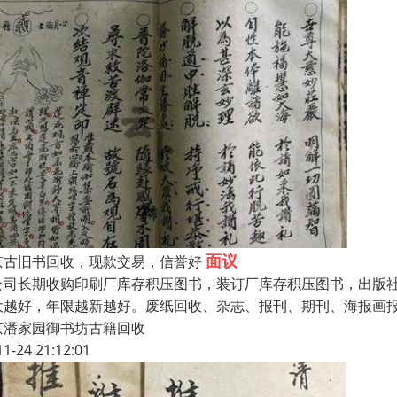
面议
京古旧书回收，现款交易，信誉好
公司长期收购印刷厂库存积压图书，装订厂库存积压图书，出版
大越好，年限越新越好。废纸回收、杂志、报刊、期刊、海报画报
京潘家园御书坊古籍回收
11-24 21:12:01