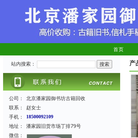
首页
产
站内搜索：
公司：
北京潘家园御书坊古籍回收
联系：
赵女士
手机：
18500092109
地址：
潘家园旧货市场丁排79号
微信：