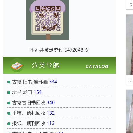
本站共被浏览过 5472048 次
古籍 旧书 连环画
334
老书 老画
154
古籍古旧书回收
340
手稿、信札回收
132
报纸、期刊回收
113